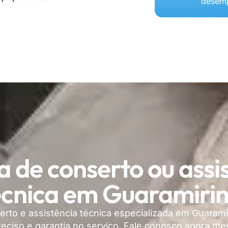
desemp
a de conserto ou assi
écnica em Guaramiri
serto e assistência técnica especializada em Guaram
preciso e garantia no serviço. Fale conosco agora 