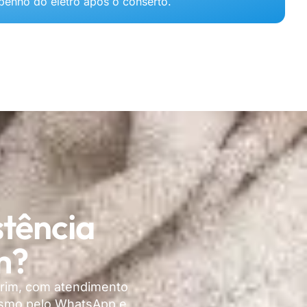
enho do eletro após o conserto.
stência
m?
irim, com atendimento
mesmo pelo WhatsApp e