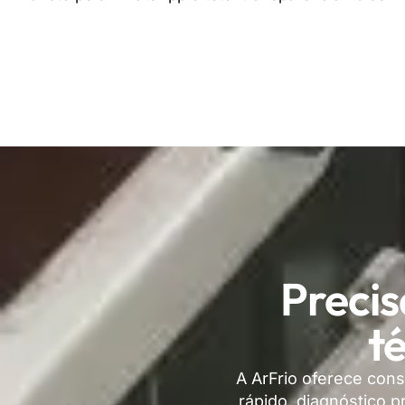
Precis
t
A ArFrio oferece con
rápido, diagnóstico 