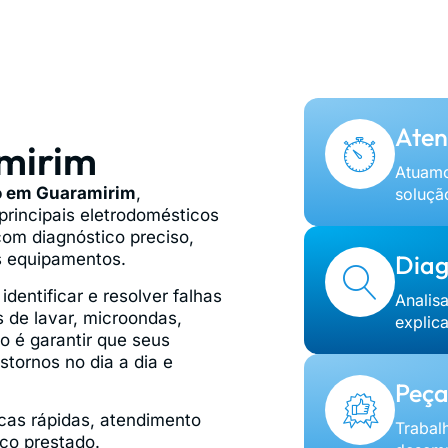
Aten
mirim
Atuamo
o em Guaramirim
,
soluçã
principais eletrodomésticos
om diagnóstico preciso,
us equipamentos.
Diag
entificar e resolver falhas
Analis
 de lavar, microondas,
explic
o é garantir que seus
tornos no dia a dia e
Peça
cas rápidas, atendimento
Trabal
iço prestado.