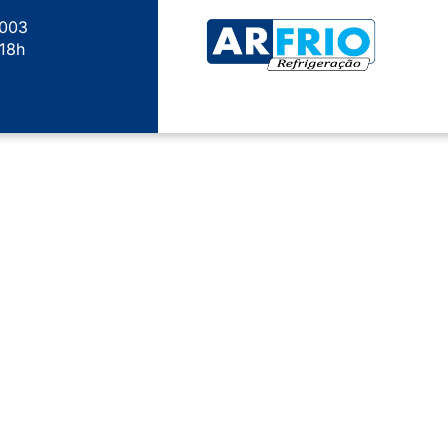
9003
 18h
em
rto e assistência técnica de