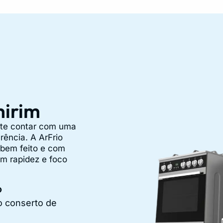
mirim
nte contar com uma
rência. A ArFrio
 bem feito e com
m rapidez e foco
o
o conserto de