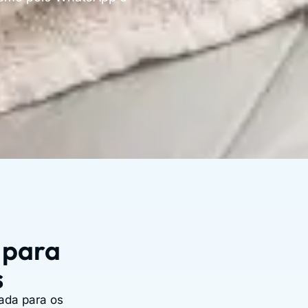
 para
s
zada para os