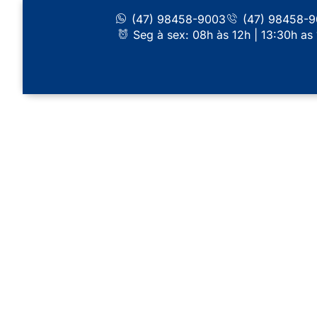
(47) 98458-9003
(47) 98458-
Seg à sex: 08h às 12h | 13:30h as
Refrigeração 
Guaramirim
Refrigeração em Guaramirim com conse