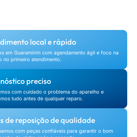
dimento local e rápido
s em Guaramirim com agendamento ágil e foco na
o no primeiro atendimento.
nóstico preciso
amos com cuidado o problema do aparelho e
amos tudo antes de qualquer reparo.
s de reposição de qualidade
hamos com peças confiáveis para garantir o bom